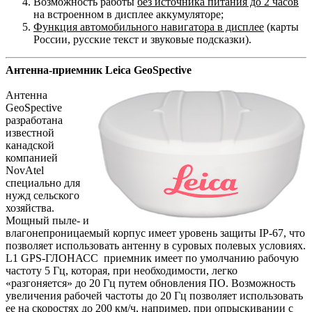
Возможность работы
без источника питания до 2 часов
на встроенном в дисплее аккумуляторе;
Функция автомобильного навигатора в дисплее
(карты
России, русские текст и звуковые подсказки).
Антенна-приемник Leica GeoSpective
Антенна
GeoSpective
разработана
известной
канадской
компанией
NovAtel
специально для
нужд сельского
хозяйства.
Мощный пыле- и
влагонепроницаемый корпус имеет уровень защиты IP-67, что
позволяет использовать антенну в суровых полевых условиях.
L1 GPS-ГЛОНАСС приемник имеет по умолчанию рабочую
частоту 5 Гц, которая, при необходимости, легко
«разгоняется» до 20 Гц путем обновления ПО. Возможность
увеличения рабочей частоты до 20 Гц позволяет использовать
ее на скоростях до 200 км/ч, например, при опрыскивании с