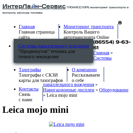
ИнтерЛа
й
н-Сервис
ГЛОНАСС/GPS мониторинг транспорта и
контроль расхода топлива
8
Главная
Мониторинг транспорта
Главная страница
Контроль Вашего
сайта
автотранспорта Online
(86554) 9-63-
Системы параллельного вождения
61
“Продвинутая” техника для
Главная
»
точного земледелия
Системы
Тахографы
О компании
Тахографы с СКЗИ
Рассказываем
карты для тахографов
о себе
параллельного вождения
»
Контакты
Навигационные дисплеи
»
Оборудование
Связь
»
Leica mojo mini
с нами
Leica mojo mini