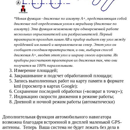
*Новая функция - движение по азимуту А+, представляющая собой
движение под определенным углом к меридиану (движение по
азимуту). Эта функция незаменима при одновременной работе
нескольких опрыскивателей или разбрасывателей. Первый
тракторист проходит линию АВ и прибор выдает ему угол между
пройденной им линией и направлением на север. Этот угол он
сообщает соседним трактористам, и они, выбирая способ
движения А+, вводят этот угол и ширину своего агрегата. Их
приборы рассчитают траекторию их движения так, что они
получатся на 100% параллельными.
Измерение площадей;
Закрашивание и подсчет обработанной площади;
Запись выполненных работ на карту памяти в формате
kml (просмотр в картах Google);
Сохранение последней обработки («возврат в точку»);
Индикацию скорости движения в режиме работы;
Дневной и ночной режим работы (автоматически)
Дополнительная функция автомобильного навигатора
возможна благодаря встроенной в дисплей маленькой GPS-
антенны. Теперь Ваша система не будет лежать без дела в