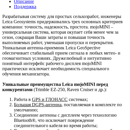
Описание
Поддержка
Разрабатывая систему для простых сельхозработ, инженеры
Leica Geosystems придерживались трех основных критериев
компании: точность, надежность, простота. mojoMINI –
универсальная система, которая окупает себя менее чем за
сезон, сокращая Ваши затраты и повышая точность
выполняемых работ, уменьшая пропуски и перекрытия.
Уникальная антенна-приемник Leica GeoSpective
обеспечивает стабильный прием сигнала в любых метео- и
геомагнитных условиях. Дружелюбный и интуитивно
понятный интерфейс рабочего дисплея mojoMINI
практически исключает необходимость специального
обучения механизатора.
Уникальные преимущества Leica mojoMINI перед
конкурентами
(Trimble EZ-250, Raven Cruiser и др.):
Работа в
GPS и ГЛОНАСС
системах;
Большая DGPS-антенна
, поставляемая в комплекте по
умолчанию;
Соединение антенны с дисплеем через технологию
Bluetooth®, что исключает повреждение
соединительного кабеля во время работы;